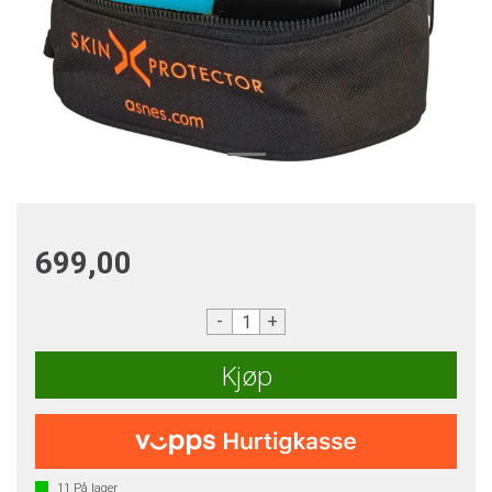
699,00
-
+
Kjøp
11
På lager