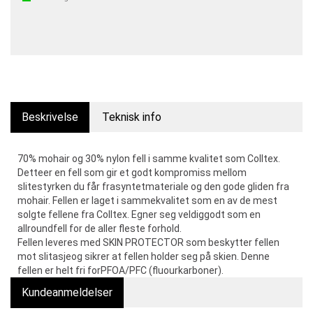
Beskrivelse
Teknisk info
70% mohair og 30% nylon fell i samme kvalitet som Colltex.
Detteer en fell som gir et godt kompromiss mellom
slitestyrken du får frasyntetmateriale og den gode gliden fra
mohair. Fellen er laget i sammekvalitet som en av de mest
solgte fellene fra Colltex. Egner seg veldiggodt som en
allroundfell for de aller fleste forhold.
Fellen leveres med SKIN PROTECTOR som beskytter fellen
mot slitasjeog sikrer at fellen holder seg på skien. Denne
fellen er helt fri forPFOA/PFC (fluourkarboner).
Kundeanmeldelser