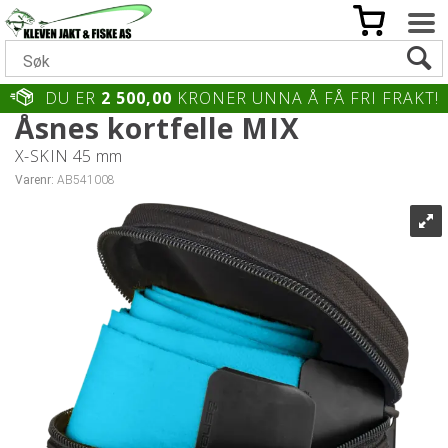
DU ER
2 500,00
KRONER UNNA Å FÅ FRI FRAKT!
Åsnes kortfelle MIX
X-SKIN 45 mm
Varenr:
AB541008