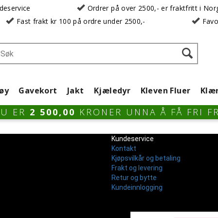
deservice
Ordrer på over 2500,- er fraktfritt i No
Fast frakt kr 100 på ordre under 2500,-
Favo
øy
Gavekort
Jakt
Kjæledyr
Kleven Fluer
Klæ
DU ER
2 500,00
KRONER UNNA Å FÅ FRI F
Kundeservice
Kontakt
Kjøpsvilkår og betaling
Frakt og levering
Retur og bytte
Kundeinnlogging