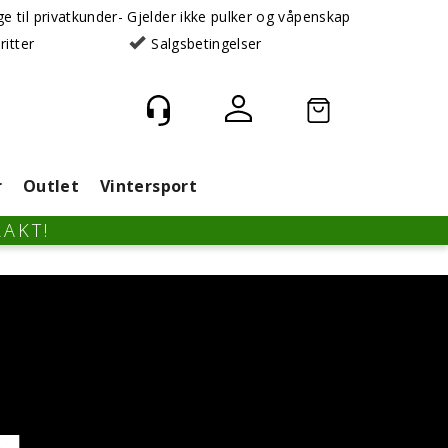
rge til privatkunder- Gjelder ikke pulker og våpenskap
ritter
Salgsbetingelser
Logg inn
r
Outlet
Vintersport
RAKT!