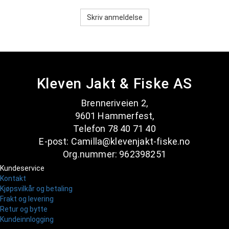
Skriv anmeldelse
Kleven Jakt & Fiske AS
Brenneriveien 2,
9601 Hammerfest,
Telefon 78 40 71 40
E-post: Camilla@klevenjakt-fiske.no
Org.nummer: 962398251
Kundeservice
Kontakt
Kjøpsvilkår og betaling
Frakt og levering
Retur og bytte
Kundeinnlogging