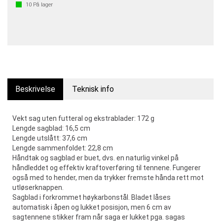
10
På lager
Beskrivelse
Teknisk info
Vekt sag uten futteral og ekstrablader: 172 g
Lengde sagblad: 16,5 cm
Lengde utslått: 37,6 cm
Lengde sammenfoldet: 22,8 cm
Håndtak og sagblad er buet, dvs. en naturlig vinkel på
håndleddet og effektiv kraftoverføring til tennene. Fungerer
også med to hender, men da trykker fremste hånda rett mot
utløserknappen.
Sagblad i forkrommet høykarbonstål. Bladet låses
automatisk i åpen og lukket posisjon, men 6 cm av
sagtennene stikker fram når saga er lukket pga. sagas