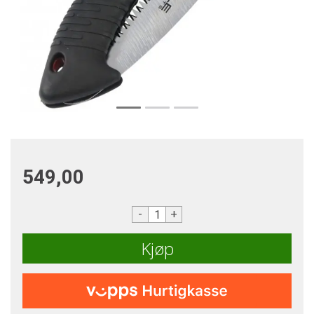
549,00
-
+
Kjøp