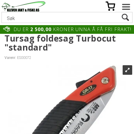
DU ER
2 500,00
KRONER UNNA Å FÅ FRI FRAKT!
Tursag foldesag Turbocut
"standard"
Varenr:
ES00072