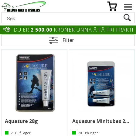
DU ER
2 500,00
KRONER UNNA Å FÅ FRI FRAKT!
Filter
Aquasure 28g
Aquasure Minitubes 2x7g
20+
På lager
20+
På lager