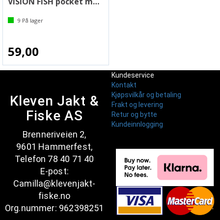
VISION FISH pocket measure 150cm
9
På lager
59,00
Kundeservice
Kontakt
Kjøpsvilkår og betaling
Kleven Jakt &
Frakt og levering
Fiske AS
Retur og bytte
Kundeinnlogging
Brenneriveien 2,
9601 Hammerfest,
Telefon 78 40 71 40
E-post:
Camilla@klevenjakt-
fiske.no
Org.nummer: 962398251