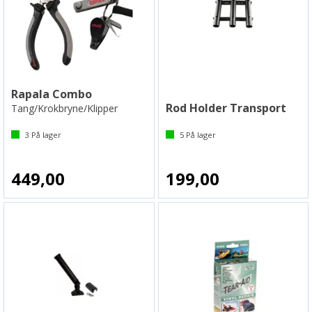
Rapala Combo
Rod Holder Transport
Tang/Krokbryne/Klipper
3
På lager
5
På lager
449,00
199,00