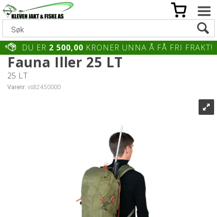
DU ER
2 500,00
KRONER UNNA Å FÅ FRI FRAKT!
Fauna Iller 25 LT
25 LT
Varenr:
vs82450000