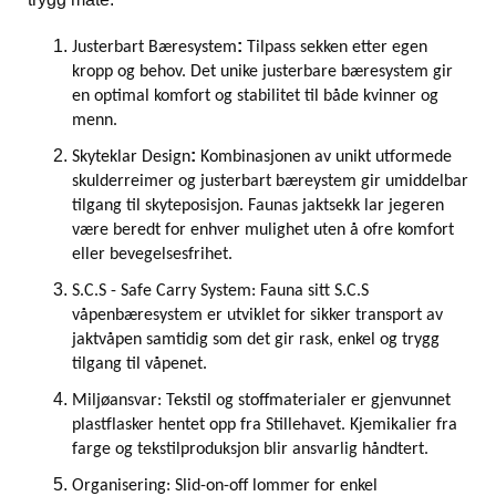
:
Justerbart Bæresystem
Tilpass sekken etter egen
kropp og behov. Det unike justerbare bæresystem gir
en optimal komfort og stabilitet til både kvinner og
menn.
:
Skyteklar Design
Kombinasjonen av unikt utformede
skulderreimer og justerbart bæreystem gir umiddelbar
tilgang til skyteposisjon. Faunas jaktsekk lar jegeren
være beredt for enhver mulighet uten å ofre komfort
eller bevegelsesfrihet.
S.C.S - Safe Carry System: Fauna sitt S.C.S
våpenbæresystem er utviklet for sikker transport av
jaktvåpen samtidig som det gir rask, enkel og trygg
tilgang til våpenet.
Miljøansvar: Tekstil og stoffmaterialer er gjenvunnet
plastflasker hentet opp fra Stillehavet. Kjemikalier fra
farge og tekstilproduksjon blir ansvarlig håndtert.
Organisering: Slid-on-off lommer for enkel