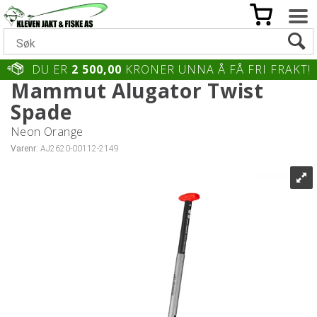
DU ER
2 500,00
KRONER UNNA Å FÅ FRI FRAKT!
Mammut Alugator Twist
Spade
Neon Orange
Varenr:
AJ2620-00112-2149