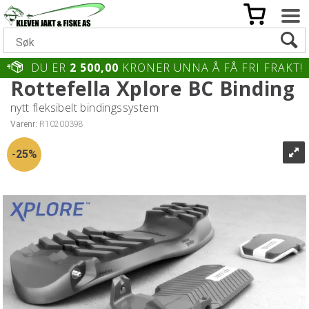
DU ER
2 500,00
KRONER UNNA Å FÅ FRI FRAKT!
Rottefella Xplore BC Binding
nytt fleksibelt bindingssystem
Varenr:
R10200398
25%