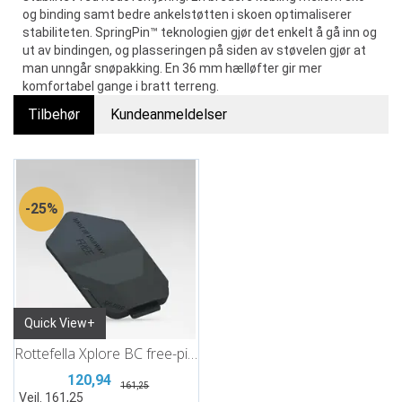
og binding samt bedre ankelstøtten i skoen optimaliserer
stabiliteten. SpringPin™ teknologien gjør det enkelt å gå inn og
ut av bindingen, og plasseringen på siden av støvelen gjør at
man unngår snøpakking. En 36 mm hælløfter gir mer
komfortabel gange i bratt terreng.
Tilbehør
Kundeanmeldelser
25%
Quick View+
Rottefella Xplore BC free-pivot plate SP
120,94
161,25
Veil. 161,25