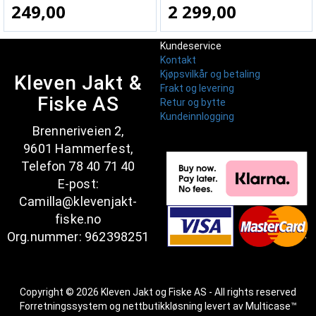
249,00
2 299,00
Kundeservice
Kontakt
Kjøpsvilkår og betaling
Kleven Jakt &
Frakt og levering
Fiske AS
Retur og bytte
Kundeinnlogging
Brenneriveien 2,
9601 Hammerfest,
Telefon 78 40 71 40
E-post:
Camilla@klevenjakt-
fiske.no
Org.nummer: 962398251
Copyright © 2026 Kleven Jakt og Fiske AS - All rights reserved
Forretningssystem
og
nettbutikkløsning
levert av
Multicase™