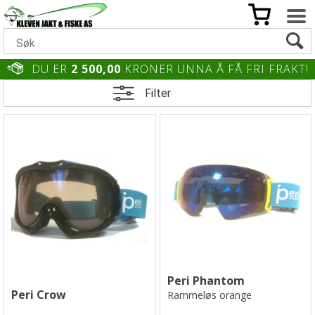
DU ER
2 500,00
KRONER UNNA Å FÅ FRI FRAKT!
Filter
Peri Phantom
Peri Crow
Rammeløs orange