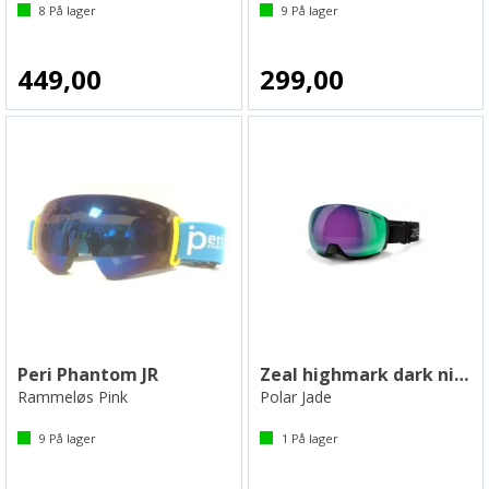
8
På lager
9
På lager
449,00
299,00
Peri Phantom JR
Zeal highmark dark night
Rammeløs Pink
Polar Jade
9
På lager
1
På lager