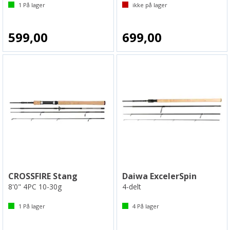
1
På lager
ikke på lager
599,00
699,00
CROSSFIRE Stang
Daiwa ExcelerSpin
8'0" 4PC 10-30g
4-delt
1
På lager
4
På lager