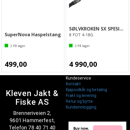
SØLVKROKEN SX SPESIAL 40 LIMITED EDITION
SuperNova Haspelstang
8 FOT 4-18G
2
På lager
2
På lager
499,00
4 990,00
Kundeservice
Kontakt
Kjøpsvilkår og betaling
Kleven Jakt &
Frakt og levering
Fiske AS
Retur og bytte
Kundeinnlogging
Brenneriveien 2,
9601 Hammerfest,
Telefon 78 40 71 40