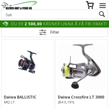
DU ER
2 500,00
KRONER UNNA Å FÅ FRI FRAKT!
Filter
Daiwa BALLISTIC
Daiwa Crossfire LT 3000
MQ LT
JB4 0,19YL