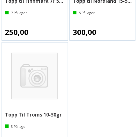
Topp til Finnmark 7F 5-20 gram
Topp til Nordland 15-50gr
7
På lager
5
På lager
250,00
300,00
Topp Til Troms 10-30gr
3
På lager