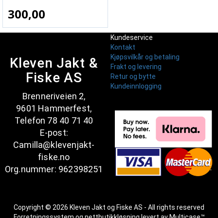
300,00
Kundeservice
Kontakt
Kjøpsvilkår og betaling
Kleven Jakt &
Frakt og levering
Fiske AS
Retur og bytte
Kundeinnlogging
Brenneriveien 2,
9601 Hammerfest,
Telefon 78 40 71 40
E-post:
Camilla@klevenjakt-
fiske.no
Org.nummer: 962398251
Copyright © 2026 Kleven Jakt og Fiske AS - All rights reserved
Forretningssystem
og
nettbutikkløsning
levert av
Multicase™